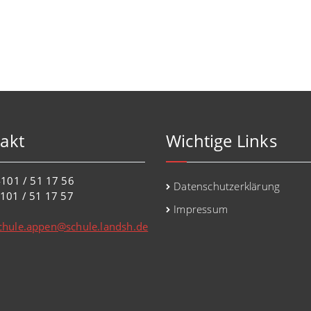
akt
Wichtige Links
101 / 51 17 56
Datenschutzerklärung
101 / 51 17 57
Impressum
chule.appen@schule.landsh.de