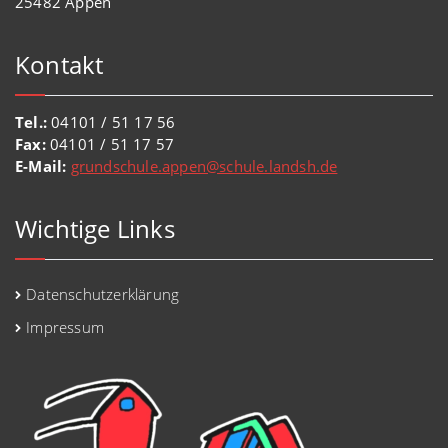
25482 Appen
Kontakt
Tel.:
04101 / 51 17 56
Fax:
04101 / 51 17 57
E-Mail:
grundschule.appen@schule.landsh.de
Wichtige Links
Datenschutzerklärung
Impressum