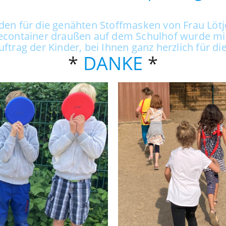
nden für die genähten Stoffmasken von Frau Lötje
lecontainer draußen auf dem Schulhof wurde mit
uftrag der Kinder, bei Ihnen ganz herzlich für d
*
DANKE
*